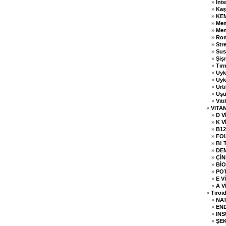
»
İnt
»
Kaş
»
KEM
»
Mem
»
Men
»
Rom
»
Str
»
Sus
»
Şiş
»
Tır
»
Uyk
»
Uyk
»
Ürti
»
Üşü
»
Viti
»
VITA
»
D V
»
K V
»
B12
»
FOL
»
B! 
»
DEM
»
ÇİN
»
BİO
»
PO
»
E V
»
A V
»
Tiroi
»
NA
»
EN
»
INS
»
ŞEK