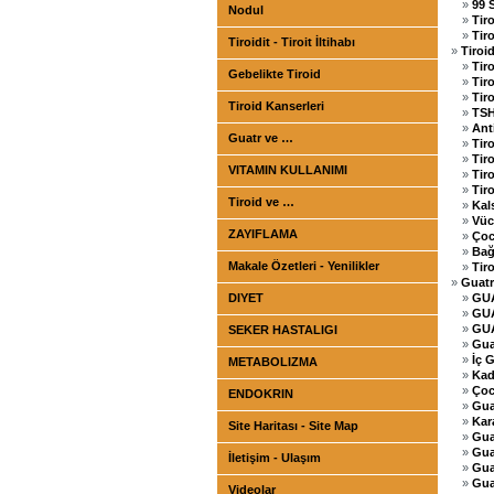
»
99 
Nodul
»
Tir
»
Tir
Tiroidit - Tiroit İltihabı
»
Tiroi
»
Tir
Gebelikte Tiroid
»
Tir
»
Tir
Tiroid Kanserleri
»
TSH
»
Ant
Guatr ve …
»
Tir
»
Tiro
VITAMIN KULLANIMI
»
Tir
»
Tiro
Tiroid ve …
»
Kal
»
Vüc
ZAYIFLAMA
»
Çoc
»
Bağ
Makale Özetleri - Yenilikler
»
Tiro
»
Guatr
DIYET
»
GU
»
GU
»
GU
SEKER HASTALIGI
»
Gua
»
İç 
METABOLIZMA
»
Kad
»
Çoc
ENDOKRIN
»
Gua
»
Kar
Site Haritası - Site Map
»
Guat
»
Gua
İletişim - Ulaşım
»
Gua
»
Gua
Videolar