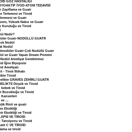
OİD GÖZ HASTALIĞI
YOAKTİF İYOD-ATOM TEDAVİSİ
rı Zayıflama ve Guatr
e Terlemesi ve Tiroid
Titremesi ve Guatr
pıntı, Yüksek Nabız ve Guatr
z Kuruluğu ve Tiroid
l
ül Nedir?
üler Guatr-NODÜLLÜ GUATR
uk Nodül
ak Nodül
tinodüler Guatr-Çok Nodüllü Guatr
ül ve Guatr Yapan Dream Proteini
 Nodül Ameliyat Gerektirmez
oid İğne Biyopsisi
oid Ameliyatı
it - Tiroit İltihabı
ikte Tiroid
elikte GRAVES ZEHİRLİ GUATR
ELİKTE Düşük ve Tiroid
 bebek ve Tiroid
t Bozukluğu ve Tiroid
d Kanserleri
 ve …
rjik Rinit ve guatr
ko Eksikliği
ir Eksikliği ve Tiroid
LEPSİ VE TİROİD
 Tansiyonu ve Tiroid
atit C VE TİROİD
lama ve tiroid