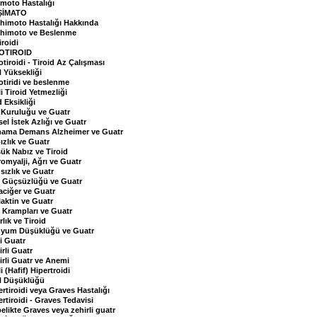
moto Hastalığı
ŞİMATO
himoto Hastalığı Hakkında
himoto ve Beslenme
iroidi
OTIROID
otiroidi - Tiroid Az Çalışması
 Yüksekliği
otiridi ve beslenme
i Tiroid Yetmezliği
 Eksikliği
t Kuruluğu ve Guatr
sel İstek Azlığı ve Guatr
ama Demans Alzheimer ve Guatr
ızlık ve Guatr
ük Nabız ve Tiroid
romyalji, Ağrı ve Guatr
sızlık ve Guatr
 Güçsüzlüğü ve Guatr
aciğer ve Guatr
laktin ve Guatr
 Krampları ve Guatr
rlık ve Tiroid
yum Düşüklüğü ve Guatr
li Guatr
irli Guatr
irli Guatr ve Anemi
i (Hafif) Hipertroidi
 Düşüklüğü
ertiroidi veya Graves Hastalığı
ertiroidi - Graves Tedavisi
elikte Graves veya zehirli guatr