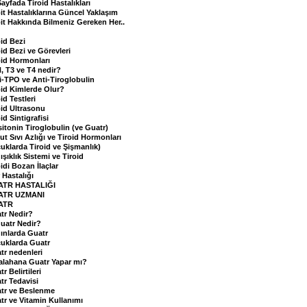
Sayfada Tiroid Hastalıkları
oit Hastalıklarına Güncel Yaklaşım
oit Hakkında Bilmeniz Gereken Her..
d
oid Bezi
oid Bezi ve Görevleri
oid Hormonları
, T3 ve T4 nedir?
i-TPO ve Anti-Tiroglobulin
oid Kimlerde Olur?
id Testleri
oid Ultrasonu
id Sintigrafisi
sitonin Tiroglobulin (ve Guatr)
ut Sıvı Azlığı ve Tiroid Hormonları
uklarda Tiroid ve Şişmanlık)
ışıklık Sistemi ve Tiroid
idi Bozan İlaçlar
 Hastalığı
ATR HASTALIĞI
ATR UZMANI
ATR
tr Nedir?
Guatr Nedir?
ınlarda Guatr
uklarda Guatr
tr nedenleri
alahana Guatr Yapar mı?
r Belirtileri
tr Tedavisi
tr ve Beslenme
tr ve Vitamin Kullanımı