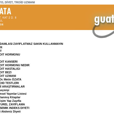
TO, DİYET, TROİD UZMANI
 DAMLASI ZAYIFLATMAZ SAKIN KULLANMAYIN
TR
IT
ROIT HORMONU
OIT KANSERI
ROIT HORMONU NEDIR
OIT HASTALIGI
OIT BEZI
OIT UZMANI
 Dr. Metin ÖZATA
OID TESTLERI
Nİ ARAŞTIRMALAR
eçmişi
msel Yayınlar Listesi
lanmış Kitaplar
işim Yap Zayıfla
TUREL ZAYIFLAMA
SEMIK INDEKS DIYETI
i Akdeniz Diyeti