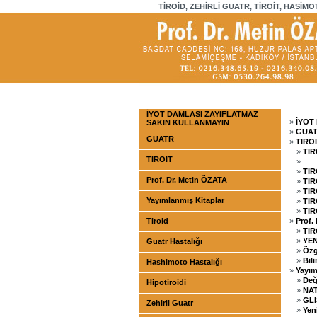
TİROİD, ZEHİRLİ GUATR, TİROİT, HASİMO
İYOT DAMLASI ZAYIFLATMAZ
»
İYOT
SAKIN KULLANMAYIN
»
GUA
GUATR
»
TIRO
»
TI
TIROIT
»
»
TIR
Prof. Dr. Metin ÖZATA
»
TI
»
TIR
Yayımlanmış Kitaplar
»
TIR
»
TIR
Tiroid
»
Prof.
»
TIR
»
YE
Guatr Hastalığı
»
Özg
»
Bili
Hashimoto Hastalığı
»
Yayım
»
Değ
Hipotiroidi
»
NA
»
GLI
Zehirli Guatr
»
Yen