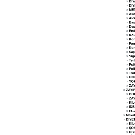
»
DI
»
DIY
»
ME
»
Akc
»
Aler
»
Baş
»
Dep
»
End
»
Kol
»
Kon
»
Pan
»
Kor
»
Saç
»
Sig
»
Ter
»
Psik
»
Poli
»
Tro
»
UNU
»
YO
»
ZAY
»
ZAYI
»
BO
»
ZAY
»
KI
»
IDE
»
EG
»
Makale
»
DIYE
»
Kİ
»
ŞOK
»
DIY