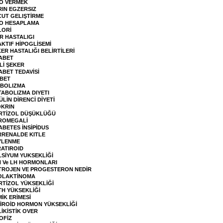
LO VERMEK
IN EGZERSIZ
CUT GELIŞTİRME
LO HESAPLAMA
LORİ
R HASTALIGI
KTIF HİPOGLİSEMİ
ER HASTALIĞI BELİRTİLERİ
YABET
Lİ ŞEKER
ABET TEDAVİSİ
ABET
BOLIZMA
ABOLIZMA DIYETI
ÜLİN DİRENCİ DİYETİ
KRIN
RTİZOL DÜŞÜKLÜĞÜ
ROMEGALİ
ABETES İNSİPİDUS
RRENALDE KITLE
YLENME
RATIROID
LSİYUM YUKSEKLİĞİ
H Ve LH HORMONLARI
TROJEN VE PROGESTERON NEDİR
OLAKTİNOMA
RTİZOL YÜKSEKLİĞİ
TH YÜKSEKLİĞİ
İK ERİMESİ
TİROİD HORMON YÜKSEKLİĞİ
İKİSTİK OVER
OFİZ