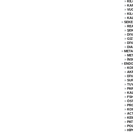
»
Kİ
»
KAR
»
VU
»
KI
»
KA
»
SEKE
»
REA
»
ŞEK
»
DI
»
GİZ
»
DİY
»
DI
»
META
»
MET
»
İNS
»
ENDO
»
KO
»
AK
»
DİY
»
SU
»
TU
»
PA
»
KA
»
FS
»
ÖS
»
PR
»
KO
»
AC
»
KEM
»
PA
»
POL
»
HİP