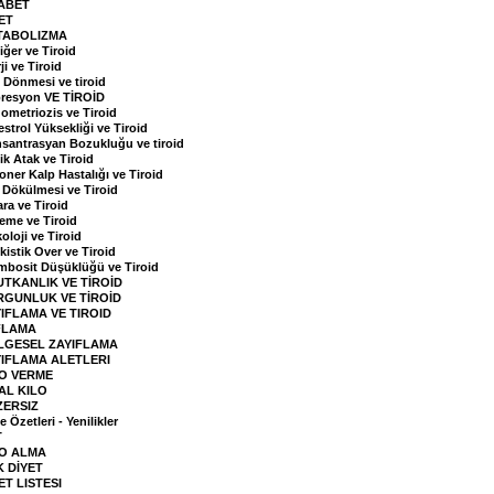
YABET
ET
TABOLIZMA
iğer ve Tiroid
ji ve Tiroid
 Dönmesi ve tiroid
resyon VE TİROİD
ometriozis ve Tiroid
estrol Yüksekliği ve Tiroid
santrasyan Bozukluğu ve tiroid
ik Atak ve Tiroid
oner Kalp Hastalığı ve Tiroid
 Dökülmesi ve Tiroid
ara ve Tiroid
leme ve Tiroid
oloji ve Tiroid
kistik Over ve Tiroid
mbosit Düşüklüğü ve Tiroid
TKANLIK VE TİROİD
RGUNLUK VE TİROİD
IFLAMA VE TIROID
FLAMA
LGESEL ZAYIFLAMA
IFLAMA ALETLERI
LO VERME
AL KILO
ZERSIZ
 Özetleri - Yenilikler
T
LO ALMA
 DİYET
ET LISTESI