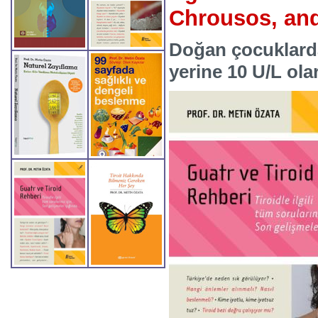
Chrousos,
and
Doğan çocuklarda
yerine 10 U/L ola