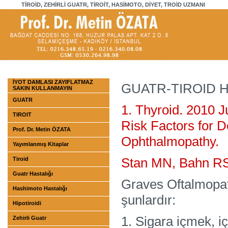
TİROİD, ZEHİRLİ GUATR, TİROİT, HASİMOTO, DİYET, TROİD UZMANI
İYOT DAMLASI ZAYIFLATMAZ
GUATR-TIROID H
SAKIN KULLANMAYIN
GUATR
1. Thyroid. 2010 J
TIROIT
Risk Factors for D
Prof. Dr. Metin ÖZATA
Ophthalmopathy.
Yayımlanmış Kitaplar
Stan MN, Bahn RS
Tiroid
Guatr Hastalığı
Graves Oftalmopatis
Hashimoto Hastalığı
şunlardır:
Hipotiroidi
1. Sigara içmek, iç
Zehirli Guatr