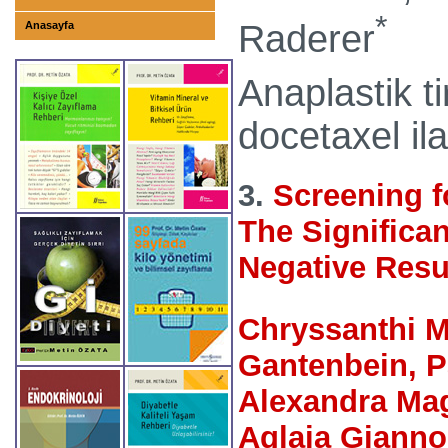
*
Raderer
Anasayfa
Anaplastik t
docetaxel ilac
3.
Screening f
The Significan
Negative Resu
Chryssanthi M
Gantenbein,
P
Alexandra Ma
Aglaia Gianno