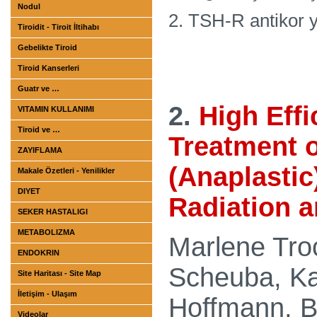
Nodul
2. TSH-R antikor y
Tiroidit - Tiroit İltihabı
Gebelikte Tiroid
Tiroid Kanserleri
Guatr ve …
2.
High Eff
VITAMIN KULLANIMI
Tiroid ve …
Treatment o
ZAYIFLAMA
(Anaplastic
Makale Özetleri - Yenilikler
DIYET
Radiation 
SEKER HASTALIGI
METABOLIZMA
Marlene Tro
ENDOKRIN
Scheuba,
Ka
Site Haritası - Site Map
İletişim - Ulaşım
Hoffmann,
B
Videolar