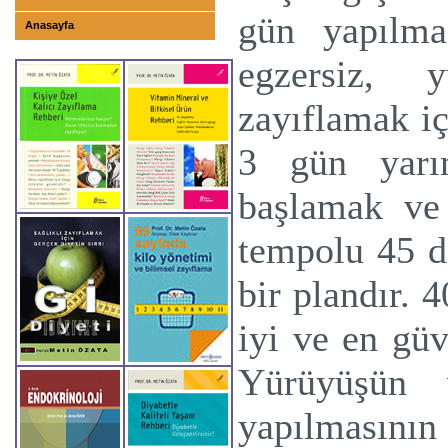
gün yapılma
Anasayfa
egzersiz, 
zayıflamak iç
3 gün yarı
başlamak ve
tempolu 45 
bir plandır. 
iyi ve en güv
Yürüyüşün v
yapılmasının 