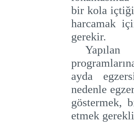
bir kola içti
harcamak iç
gerekir.
Yapıla
programlarına
ayda egzers
nedenle egze
göstermek, bi
etmek gerekli