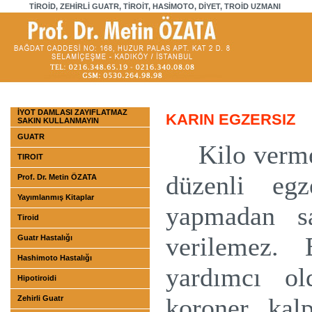
TİROİD, ZEHİRLİ GUATR, TİROİT, HASİMOTO, DİYET, TROİD UZMANI
İYOT DAMLASI ZAYIFLATMAZ
KARIN EGZERSIZ
SAKIN KULLANMAYIN
GUATR
Kilo verme
TIROIT
düzenli egze
Prof. Dr. Metin ÖZATA
Yayımlanmış Kitaplar
yapmadan sa
Tiroid
verilemez. E
Guatr Hastalığı
Hashimoto Hastalığı
yardımcı ol
Hipotiroidi
koroner kalp
Zehirli Guatr