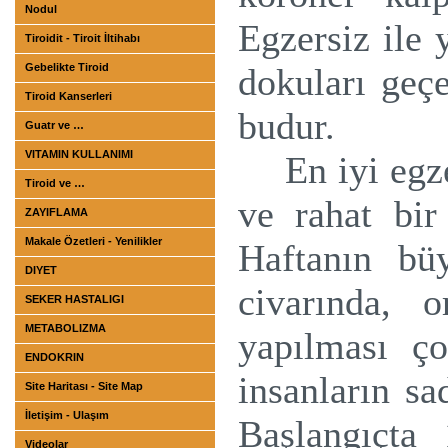
Nodul
Egzersiz ile 
Tiroidit - Tiroit İltihabı
Gebelikte Tiroid
dokuları geçe
Tiroid Kanserleri
budur.
Guatr ve …
VITAMIN KULLANIMI
En iyi egz
Tiroid ve …
ve rahat bir 
ZAYIFLAMA
Makale Özetleri - Yenilikler
Haftanın bü
DIYET
civarında, o
SEKER HASTALIGI
METABOLIZMA
yapılması ço
ENDOKRIN
insanların s
Site Haritası - Site Map
İletişim - Ulaşım
Başlangıçta 
Videolar