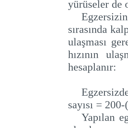
yürüseler de o
Egzersizi
sırasında kal
ulaşması gere
hızının ula
hesaplanır:
Egzersizd
sayısı = 200-(
Yapılan e