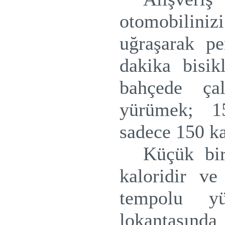
otomobilini
uğraşarak pe
dakika bisik
bahçede ç
yürümek; 1
sadece 150 ka
Küçük bir
kaloridir v
tempolu y
lokantasında 