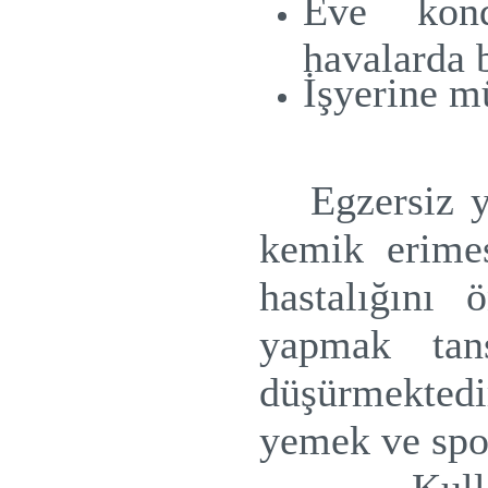
Eve kond
havalarda 
İşyerine m
Egzersiz 
kemik erimes
hastalığını 
yapmak tan
düşürmekted
yemek ve spo