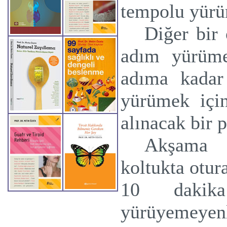
tempolu yürü
Diğer bir 
adım yürüme
adıma
kadar
yürümek için
alınacak bir p
Akşama 
koltukta otur
10 dakika
yürüyemeye