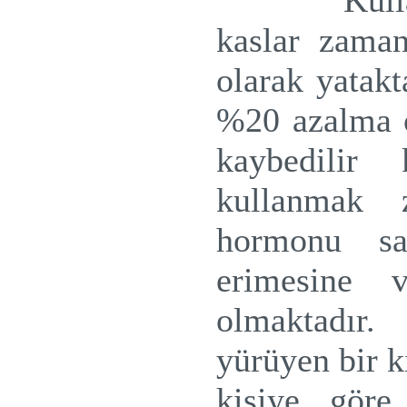
Kull
kaslar zaman
olarak yatakt
%20 azalma o
kaybedilir 
kullanmak 
hormonu sal
erimesine 
olmaktadır
yürüyen bir 
kişiye göre