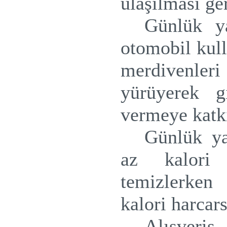
ulaşılması ger
Günlük ya
otomobil kull
merdivenler
yürüyerek g
vermeye katk
Günlük ya
az kalori 
temizlerken
kalori harcars
Alışveriş