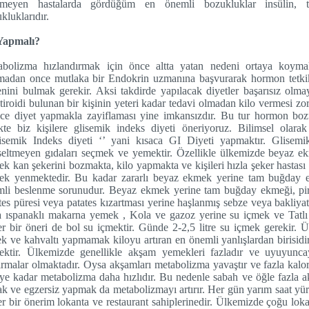
emeyen hastalarda gördüğüm en önemli bozukluklar insülin, ti
kluklarıdır.
Yapmalı?
abolizma hızlandırmak için önce altta yatan nedeni ortaya koymak
adan once mutlaka bir Endokrin uzmanına başvurarak hormon tetkiki
nini bulmak gerekir. Aksi takdirde yapılacak diyetler başarısız olm
tiroidi bulunan bir kişinin yeteri kadar tedavi olmadan kilo vermesi zo
ce diyet yapmakla zayiflaması yine imkansızdır. Bu tur hormon bozu
ikte biz kişilere glisemik indeks diyeti öneriyoruz. Bilimsel olara
isemik Indeks diyeti ‘’ yani kısaca GI Diyeti yapmaktır. Glisemik
eltmeyen gıdaları seçmek ve yemektir. Özellikle ülkemizde beyaz e
k kan şekerini bozmakta, kilo yapmakta ve kişileri hızla şeker hastası
ek yenmektedir. Bu kadar zararlı beyaz ekmek yerine tam buğday
li beslenme sorunudur. Beyaz ekmek yerine tam buğday ekmeği, piri
tes püresi veya patates kızartması yerine haşlanmış sebze veya bakliy
 ıspanaklı makarna yemek , Kola ve gazoz yerine su içmek ve Tatlı
r bir öneri de bol su içmektir. Günde 2-2,5 litre su içmek gerekir. 
k ve kahvaltı yapmamak kiloyu artıran en önemli yanlışlardan birisidi
ektir. Ülkemizde genellikle akşam yemekleri fazladır ve uyuyunca
tırmalar olmaktadır. Oysa akşamları metabolizma yavaştır ve fazla kalor
ye kadar metabolizma daha hızlıdır. Bu nedenle sabah ve öğle fazla 
k ve egzersiz yapmak da metabolizmayı artırır. Her gün yarım saat yürü
r bir önerim lokanta ve restaurant sahiplerinedir. Ülkemizde çoğu lok