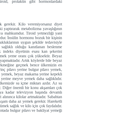
roid, prolaktin gibi hormonlardaki
 gerekir. Kilo veremiyorsanız diyet
 yaptırarak metabolizma yavaşlığının
aya mahkumdur. Tiroid yetmezliği yani
rdur. İnsülin hormonu bozuk bir kişinin
kluklarının uygun şekilde tedavisiyle
k sağlıklı olduğu kanıtlanan beslenme
 indeks diyetinin esası kan şekerini
kmek yeme oranı çok yüksektir. Beyaz
 yapmaktadır. Artık köylerde bile beyaz
 ekmeğine geçmek bence ülkemizin en
nç pilavı yerine bulgur pilavı yemek,
at yemek, beyaz makarna yerine kepekli
 yerine meyve yemek daha sağlıklıdır.
Ülkemizde su içme miktarı azdır. Az su
r. Diğer önemli bir konu akşamları çok
ya kadar televizyon başında devamlı
i alınınca kilolar artmaktadır. Sabahtan
akşam daha az yemek gerekir. Hareketli
mek sağlık ve kilo için çok faydalıdır.
antada bulgur pilavı ve bakliyat yemeği