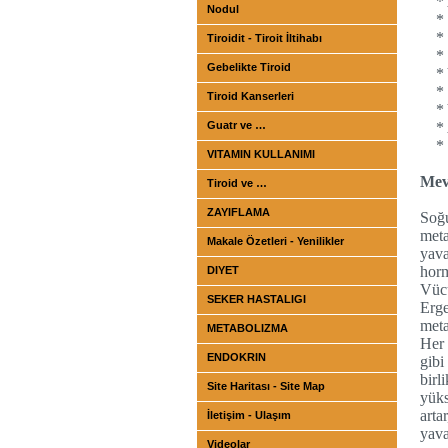
*
Nodul
*
*
Tiroidit - Tiroit İltihabı
*
Gebelikte Tiroid
*
*
Tiroid Kanserleri
*
Guatr ve …
*
*
VITAMIN KULLANIMI
Mevs
Tiroid ve …
ZAYIFLAMA
Soğu
meta
Makale Özetleri - Yenilikler
yav
horm
DIYET
Vücu
SEKER HASTALIGI
Erg
meta
METABOLIZMA
Her 
ENDOKRIN
gibi
birl
Site Haritası - Site Map
yüks
arta
İletişim - Ulaşım
yava
Videolar