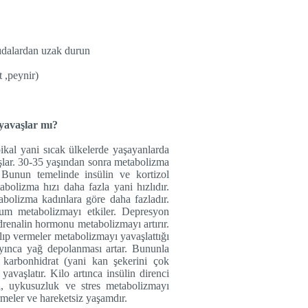
gıdalardan uzak durun
t ,peynir)
yavaşlar mı?
ikal yani sıcak ülkelerde yaşayanlarda
şlar. 30-35 yaşından sonra metabolizma
Bunun temelinde insülin ve kortizol
olizma hızı daha fazla yani hızlıdır.
abolizma kadınlara göre daha fazladır.
rum metabolizmayı etkiler. Depresyon
drenalin hormonu metabolizmayı artırır.
lıp vermeler metabolizmayı yavaşlattığı
layınca yağ depolanması artar. Bununla
i karbonhidrat (yani kan şekerini çok
avaşlatır. Kilo artınca insülin direnci
rı, uykusuzluk ve stres metabolizmayı
rmeler ve hareketsiz yaşamdır.