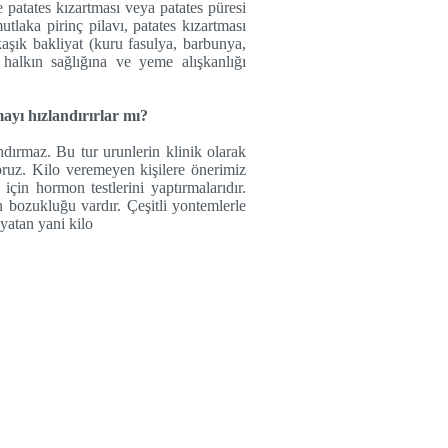
 patates kızartması veya patates püresi
tlaka pirinç pilavı, patates kızartması
kaşık bakliyat (kuru fasulya, barbunya,
halkın sağlığına ve yeme alışkanlığı
ayı hızlandırırlar mı?
ndırmaz. Bu tur urunlerin klinik olarak
yoruz. Kilo veremeyen kişilere önerimiz
in hormon testlerini yaptırmalarıdır.
 bozukluğu vardır. Çeşitli yontemlerle
 yatan yani kilo