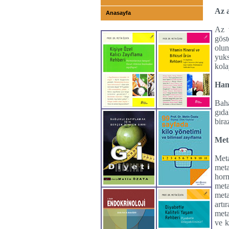
Az a
Anasayfa
Az 
göst
olu
yuks
kola
Han
Baha
gıda
biraz
Meta
Met
meta
horm
met
meta
artı
meta
ve k