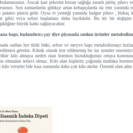
bulamazsınız. Ancak kan şekerini bozan sağlığa zararlı pirinç pilavı ve
rsunuz. Son zamanlarda gittikçe artan kebapçılarda da etin yanında mu
 patates püresi gelir. Oysa et yemeği yanında bulgur pilavı , birkaç 
t gibi) veya sebze haşlaması daha faydalıdır. Bu tür bir değişim 
şikliğine büyük katkı sağlayacaktır.
na hapı, hızlandırıcı çay diye piyasada satılan ürünler metabolizm
sada satilan her türlü bitki, sebze ve meyve hapı metabolizmayı hızla
 edilmesi gerekir. Klinik olarak test edilmemiş bu tur urunler onermi
likle kilo almaya neden olan hormon bozukluğunun ortaya konması iç
is olmadan tedavi olmaz. Kilo alan kişilerin çoğunda mutlaka hormon
z kilo verseler bile kısa zamanda daha çok kilo alırlar. Önemli olan altta