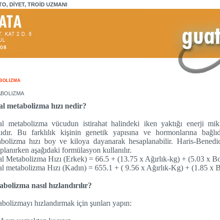
TO, DİYET, TROİD UZMANI
BOLIZMA
BOLIZMA
al metabolizma hızı nedir?
l metabolizma vücudun istirahat halindeki iken yaktığı enerji mik
lıdır. Bu farklılık kişinin genetik yapısına ve hormonlarına bağlı
bolizma hızı boy ve kiloya dayanarak hesaplanabilir. Haris-Benedi
planırken aşağıdaki formülasyon kullanılır.
l Metabolizma Hızı (Erkek) = 66.5 + (13.75 x Ağırlık-kg) + (5.03 x Bo
l metabolizma Hızı (Kadın) = 655.1 + ( 9.56 x Ağırlık-Kg) + (1.85 x B
bolizma nasıl hızlandırılır?
bolizmayı hızlandırmak için şunları yapın: