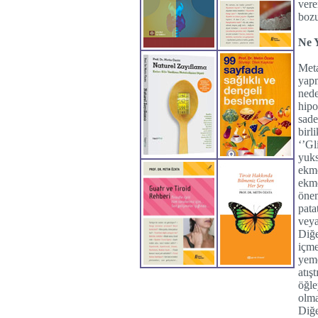
ver
bozu
Ne 
Met
yapm
nede
hipo
sade
birl
‘’Gl
yuks
ekme
ekm
önem
pata
veya
Diğe
içme
yem
atış
öğle
olma
Diğe