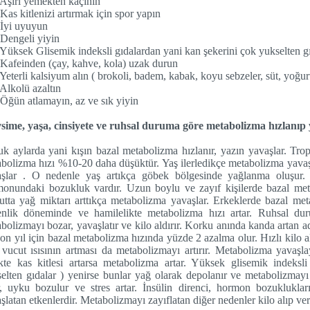
 Aşırı yemekten kaçının
 Kas kitlenizi artırmak için spor yapın
 İyi uyuyun
 Dengeli yiyin
 Yüksek Glisemik indeksli gıdalardan yani kan şekerini çok yukselten 
 Kafeinden (çay, kahve, kola) uzak durun
 Yeterli kalsiyum alın ( brokoli, badem, kabak, koyu sebzeler, süt, yoğur
 Alkolü azaltın
 Öğün atlamayın, az ve sık yiyin
ime, yaşa, cinsiyete ve ruhsal duruma göre metabolizma hızlanıp 
k aylarda yani kışın bazal metabolizma hızlanır, yazın yavaşlar. Trop
bolizma hızı %10-20 daha düşüktür. Yaş ilerledikçe metabolizma yava
aşlar . O nedenle yaş artıkça göbek bölgesinde yağlanma oluşur. 
onundaki bozukluk vardır. Uzun boylu ve zayıf kişilerde bazal metab
tta yağ miktarı arttıkça metabolizma yavaşlar. Erkeklerde bazal met
enlik döneminde ve hamilelikte metabolizma hızı artar. Ruhsal du
bolizmayı bozar, yavaşlatır ve kilo aldırır. Korku anında kanda artan a
on yıl için bazal metabolizma hızında yüzde 2 azalma olur. Hızlı kilo a
 vucut ısısının artması da metabolizmayı artırır. Metabolizma yavaş
ikte kas kitlesi artarsa metabolizma artar. Yüksek glisemik indeksl
elten gıdalar ) yenirse bunlar yağ olarak depolanır ve metabolizmayı y
r, uyku bozulur ve stres artar. İnsülin direnci, hormon bozuklukla
şlatan etkenlerdir. Metabolizmayı zayıflatan diğer nedenler kilo alıp ve