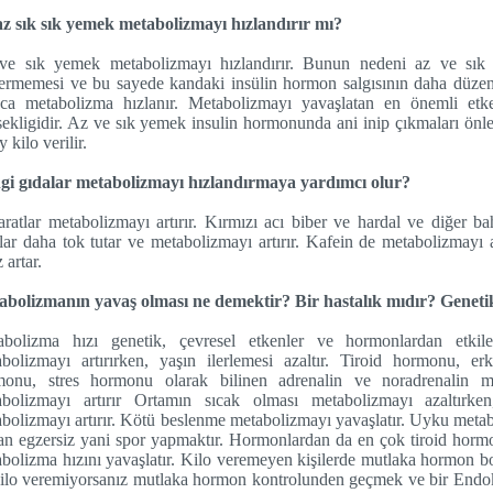
z sık sık yemek metabolizmayı hızlandırır mı?
ve sık yemek metabolizmayı hızlandırır. Bunun nedeni az ve sık 
ermemesi ve bu sayede kandaki insülin hormon salgısının daha düzen
nca metabolizma hızlanır. Metabolizmayı yavaşlatan en önemli etk
ekligidir. Az ve sık yemek insulin hormonunda ani inip çıkmaları ön
y kilo verilir.
gi gıdalar metabolizmayı hızlandırmaya yardımcı olur?
ratlar metabolizmayı artırır. Kırmızı acı biber ve hardal ve diğer baha
lar daha tok tutar ve metabolizmayı artırır. Kafein de metabolizmayı a
 artar.
bolizmanın yavaş olması ne demektir? Bir hastalık mıdır? Genetik
abolizma hızı genetik, çevresel etkenler ve hormonlardan etkil
bolizmayı artırırken, yaşın ilerlemesi azaltır. Tiroid hormonu, e
onu, stres hormonu olarak bilinen adrenalin ve noradrenalin meta
abolizmayı artırır Ortamın sıcak olması metabolizmayı azaltırken
bolizmayı artırır. Kötü beslenme metabolizmayı yavaşlatır. Uyku metab
ran egzersiz yani spor yapmaktır. Hormonlardan da en çok tiroid hormo
bolizma hızını yavaşlatır. Kilo veremeyen kişilerde mutlaka hormon 
ilo veremiyorsanız mutlaka hormon kontrolunden geçmek ve bir Endo