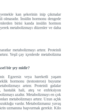
yemekle kan şekerinin inip çıkmalar
li olmasıdır. İnsülin hormonu dengede
enlerden birisi kanda insülin hormon
leyerek metabolizmayı düzenler ve daha
ratlar metabolizmayı artırır. Proteinli
rtırır. Yeşil çay içenlerde metabolizma
sel bir şey midir?
enir. Egzersiz veya hareketli yaşam
rkeklik hormonu (testosteron) buyume
bolizmayı artırır. Proteinli gıdalar
, hastalık hali, ateş ve enfeksiyon
olizmayı azaltır. Metabolizmayı en çok
nları metabolizmayı artırır. Uzun açlık
bozukluğu vardır. Metabolizmanız yavaş
krin uzmanına başvurmak gerekir. Kilo