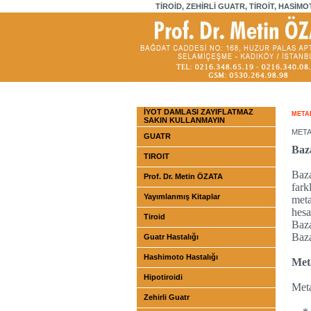
TİROİD, ZEHİRLİ GUATR, TİROİT, HASİMO
İYOT DAMLASI ZAYIFLATMAZ
META
SAKIN KULLANMAYIN
META
GUATR
Baz
TIROIT
Baza
Prof. Dr. Metin ÖZATA
fark
Yayımlanmış Kitaplar
meta
hesa
Tiroid
Baza
Baza
Guatr Hastalığı
Hashimoto Hastalığı
Meta
Hipotiroidi
Meta
Zehirli Guatr