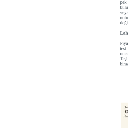
pek 
bulu
veya
nohu
deği
Laha
Piya
test
once
Teşh
bira