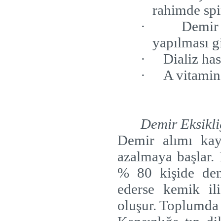
rahimde spi
·
Demir 
yapılması g
·
Dializ has
·
A vitamini
Demir Eksikli
Demir alımı kay
azalmaya başlar.
% 80 kişide dem
ederse kemik il
oluşur. Toplumda 