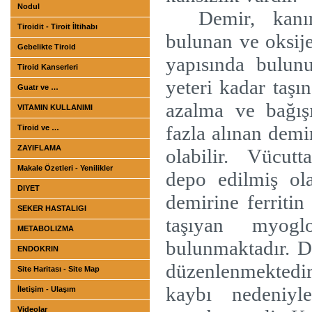
Nodul
Demir, kanı
Tiroidit - Tiroit İltihabı
bulunan ve oksij
Gebelikte Tiroid
yapısında bulun
Tiroid Kanserleri
yeteri kadar taş
Guatr ve …
azalma ve bağış
VITAMIN KULLANIMI
fazla alınan demi
Tiroid ve …
ZAYIFLAMA
olabilir.
Vücutta
Makale Özetleri - Yenilikler
depo edilmiş ol
DIYET
demirine ferritin 
SEKER HASTALIGI
taşıyan myogl
METABOLIZMA
bulunmaktadır. D
ENDOKRIN
düzenlenmektedi
Site Haritası - Site Map
kaybı nedeniyl
İletişim - Ulaşım
Videolar