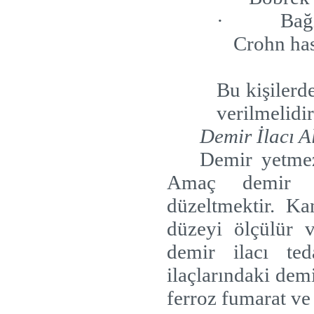
·
Bağ
Crohn has
Bu kişilerd
verilmelidir
Demir İlacı A
Demir yetmezl
Amaç demir de
düzeltmektir. K
düzeyi ölçülür 
demir ilacı ted
ilaçlarındaki demi
ferroz fumarat ve 