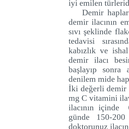
iyi emilen türlerid
Demir hapları
demir ilacının em
sıvı şeklinde fla
tedavisi sırası
kabızlık ve ishal
demir ilacı bes
başlayıp sonra a
denilem mide hap
İki değerli demir 
mg C vitamini ilav
ilacının içinde
günde 150-200 
doktorunuz ilacın