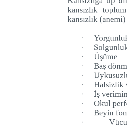
Kansızlığa tıp di
kansızlık toplu
kansızlık (anemi) 
·
Yorgunlu
·
Solgunluk,
·
Üşüme
·
Baş dönme
·
Uykusuzl
·
Halsizlik
·
İş verimi
·
Okul per
·
Beyin fon
·
Vücu