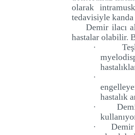
olarak intramusk
tedavisiyle kanda
Demir ilacı a
hastalar olabilir.
·
Teş
myelodi
hastalıkla
·
engelleye
hastalık a
·
Demir
kullanıyo
·
Demir 