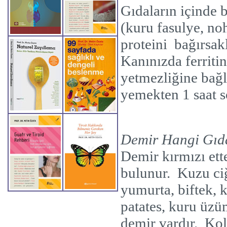
Gıdaların içinde 
(kuru fasulye, no
proteini
bağırsak
Kanınızda ferriti
yetmezliğine bağl
yemekten 1 saat s
Demir Hangi Gıd
Demir kırmızı ett
bulunur.
Kuzu ciğ
yumurta, biftek, 
patates, kuru üzü
demir vardır.
Kol