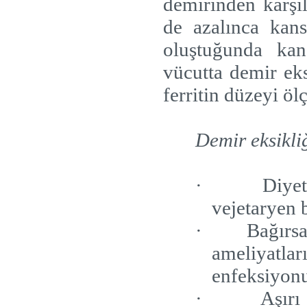
demirinden karşı
de azalınca kans
oluştuğunda ka
vücutta demir ek
ferritin düzeyi ö
Demir eksikli
·
Diyet
vejetaryen 
·
Bağırs
ameliyatlar
enfeksiyonu
·
Aşırı