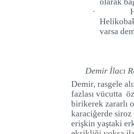
olarak ba
·
H
Helikobakt
varsa dem
Demir İlacı R
Demir, rasgele alı
fazlası vücutta
öz
birikerek zararlı
karaciğerde siroz
erişkin yaştaki e
eksikliği yoksa i