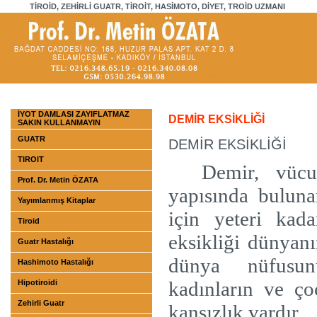
TİROİD, ZEHİRLİ GUATR, TİROİT, HASİMOTO, DİYET, TROİD UZMANI
İYOT DAMLASI ZAYIFLATMAZ
DEMİR EKSİKLİĞİ
SAKIN KULLANMAYIN
GUATR
DEMİR EKSİKLİĞİ
TIROIT
Demir, vücu
Prof. Dr. Metin ÖZATA
yapısında bulun
Yayımlanmış Kitaplar
için yeteri kad
Tiroid
eksikliği dünyan
Guatr Hastalığı
dünya nüfusun
Hashimoto Hastalığı
kadınların ve ço
Hipotiroidi
Zehirli Guatr
kansızlık vardır.