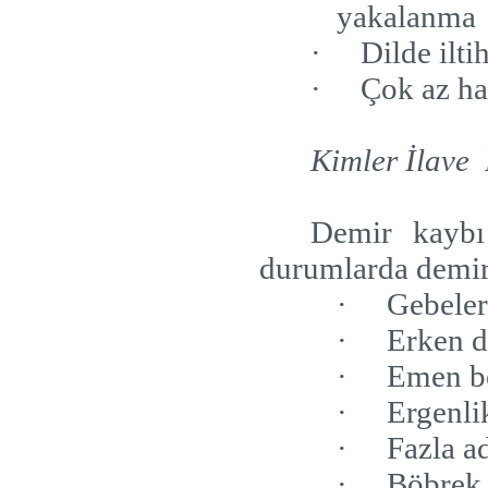
yakalanma
·
Dilde ilti
·
Çok az ha
Kimler İlave
Demir kaybı 
durumlarda demir 
·
Gebele
·
Erken d
·
Emen b
·
Ergenli
·
Fazla a
·
Böbrek 