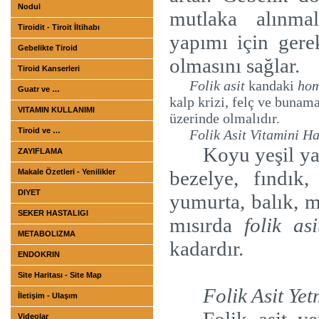
Nodul
mutlaka
alınmal
Tiroidit - Tiroit İltihabı
yapımı için gere
Gebelikte Tiroid
olmasını sağlar.
Tiroid Kanserleri
Folik asit
kandaki
hom
Guatr ve …
kalp krizi, felç ve bunama
VITAMIN KULLANIMI
üzerinde olmalıdır.
Tiroid ve …
Folik Asit Vitamini H
Koyu yeşil ya
ZAYIFLAMA
bezelye, fındık
Makale Özetleri - Yenilikler
DIYET
yumurta, balık, mu
SEKER HASTALIGI
mısırda
folik asi
METABOLIZMA
kadardır.
ENDOKRIN
Site Haritası - Site Map
Folik Asit Yet
İletişim - Ulaşım
Videolar