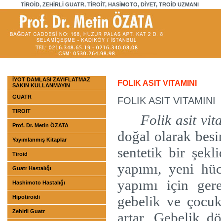
TİROİD, ZEHİRLİ GUATR, TİROİT, HASİMOTO, DİYET, TROİD UZMANI
İYOT DAMLASI ZAYIFLATMAZ
FOLIK ASIT VITAMINI
SAKIN KULLANMAYIN
GUATR
FOLIK ASIT VITAMINI
TIROIT
Folik asit vit
Prof. Dr. Metin ÖZATA
doğal olarak bes
Yayımlanmış Kitaplar
sentetik bir şekli
Tiroid
yapımı, yeni h
Guatr Hastalığı
yapımı için gere
Hashimoto Hastalığı
gebelik ve çocu
Hipotiroidi
Zehirli Guatr
artar. Gebelik 