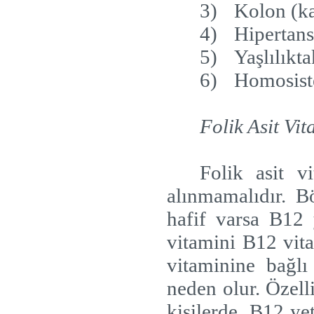
3)
Kolon (ka
4)
Hipertan
5)
Yaşlılıkt
6)
Homosiste
Folik Asit Vi
Folik asit 
alınmamalıdır. Bö
hafif varsa B12 y
vitamini B12 vita
vitaminine bağlı
neden olur. Özell
kişilerde
B12 yet