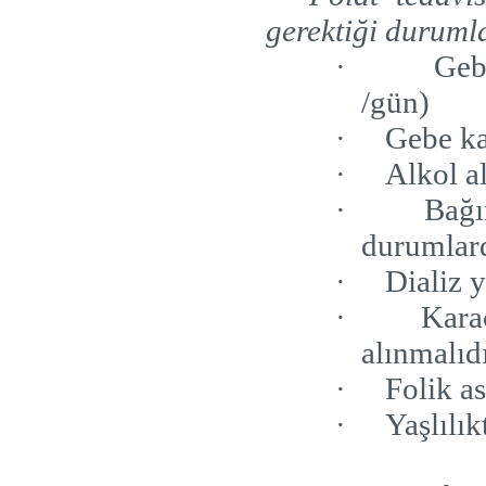
gerektiği durumla
·
Geb
/gün)
·
Gebe ka
·
Alkol a
·
Bağı
durumlar
·
Dializ 
·
Karac
alınmalıdı
·
Folik as
·
Yaşlılık