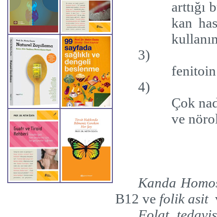
arttığı
kan hast
kullanım
3)
fenitoin
4)
Çok nad
ve nörol
Kanda Homos
B12 ve
folik asit
Folat tedavi