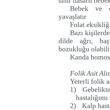
sinir hasarlı bebe
Bebek ve ço
yavaşlatır
Folat eksikli
Bazı kişilerde
dilde ağrı, baş
bozukluğu olabili
Kanda homosis
Folik Asit Al
Yeterli folik a
1)
Gebelikte
hastalığımı
2)
Kalp hast