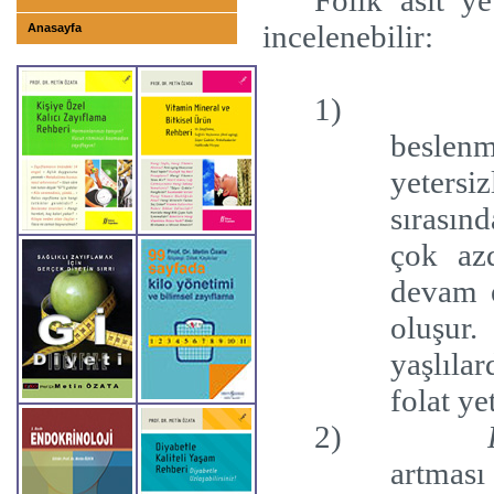
Folik asit ye
incelenebilir:
Anasayfa
1)
beslen
yetersiz
sırasın
çok az
devam e
oluşur
yaşlıla
folat y
2)
artması