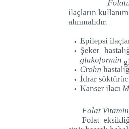
Folatı
ilaçların kullanım
alınmalıdır.
Epilepsi ilaçla
Şeker hastalı
glukoformin
gi
Crohn
hastalığ
İdrar söktürü
Kanser ilacı
M
Folat Vitamin 
Folat eksikli