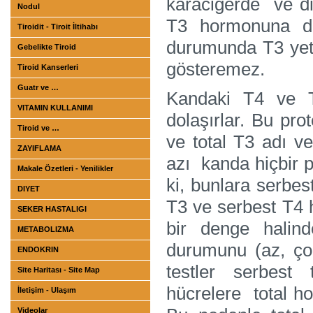
karaciğerde ve di
Nodul
T3 hormonuna d
Tiroidit - Tiroit İltihabı
durumunda T3 yete
Gebelikte Tiroid
gösteremez.
Tiroid Kanserleri
Guatr ve …
Kandaki T4 ve T
VITAMIN KULLANIMI
dolaşırlar. Bu pro
Tiroid ve …
ve total T3 adı ve
ZAYIFLAMA
azı kanda hiçbir 
Makale Özetleri - Yenilikler
ki, bunlara serbes
DIYET
T3 ve serbest T4 h
SEKER HASTALIGI
bir denge halin
METABOLIZMA
durumunu (az, ço
ENDOKRIN
testler serbest
Site Haritası - Site Map
hücrelere total ho
İletişim - Ulaşım
Videolar