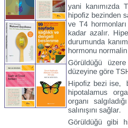
yani kanımızda 
hipofiz bezinden 
ve T4 hormonlar
kadar azalır. Hipe
durumunda kanım
hormonu normalin a
Görüldüğü üzere
düzeyine göre TSH 
Hipofiz bezi ise, 
hipotalamus orga
organı salgıladığ
salınışını sağlar.
Görüldüğü gibi hi