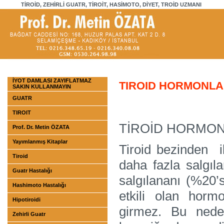
TİROİD, ZEHİRLİ GUATR, TİROİT, HASİMOTO, DİYET, TROİD UZMANI
İYOT DAMLASI ZAYIFLATMAZ
TIROID HORMONLA
SAKIN KULLANMAYIN
GUATR
TIROIT
TİROİD HORMON
Prof. Dr. Metin ÖZATA
Yayımlanmış Kitaplar
Tiroid bezinden ik
Tiroid
daha fazla salgıl
Guatr Hastalığı
salgılananı (%20
Hashimoto Hastalığı
etkili olan hor
Hipotiroidi
girmez. Bu ned
Zehirli Guatr