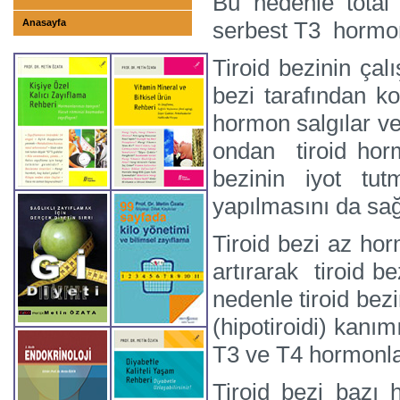
Bu nedenle total
Anasayfa
serbest T3 hormonl
Tiroid bezinin ça
bezi tarafından ko
hormon salgılar ve
ondan tiroid ho
bezinin iyot tut
yapılmasını da sağ
Tiroid bezi az hor
artırarak tiroid b
nedenle tiroid bez
(hipotiroidi) kan
T3 ve T4 hormonla
Tiroid bezi bazı 