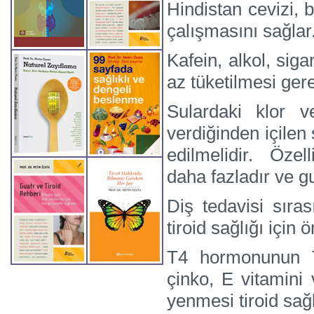
Hindistan cevizi, 
çalışmasını sağlar
Kafein, alkol, siga
az tüketilmesi gere
Sulardaki klor v
verdiğinden içilen
edilmelidir. Özell
daha fazladır ve g
Diş tedavisi sır
tiroid sağlığı için 
T4 hormonunun T
çinko, E vitamini 
yenmesi tiroid sağl