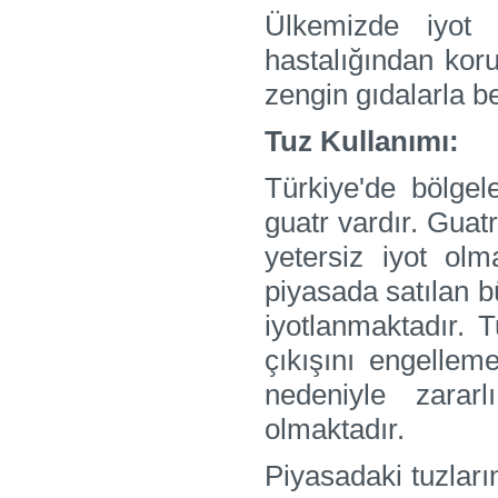
Ülkemizde iyot 
hastalığından kor
zengin gıdalarla b
Tuz Kullanımı:
Türkiye'de bölge
guatr vardır. Gua
yetersiz iyot olm
piyasada satılan b
iyotlanmaktadır. T
çıkışını engelleme
nedeniyle zarar
olmaktadır.
Piyasadaki tuzları