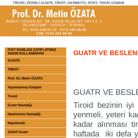
TİROİD, ZEHİRLİ GUATR, TİROİT, HASİMOTO, DİYET, TROİD UZMANI
İYOT DAMLASI ZAYIFLATMAZ
GUATR VE BESLE
SAKIN KULLANMAYIN
GUATR
TIROIT
Prof. Dr. Metin ÖZATA
Yayımlanmış Kitaplar
GUATR VE BES
Tiroid
Tiroid bezinin iy
Guatr Hastalığı
yenmeli, yeteri kad
Hashimoto Hastalığı
kadar alınması tir
Hipotiroidi
haftada iki defa 
Zehirli Guatr