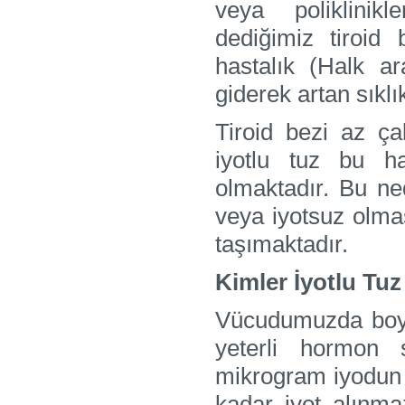
veya poliklinikl
dediğimiz tiroid 
hastalık (Halk a
giderek artan sıkl
Tiroid bezi az çal
iyotlu tuz bu h
olmaktadır. Bu ne
veya iyotsuz olmas
taşımaktadır.
Kimler İyotlu Tuz
Vücudumuzda boyn
yeterli hormon 
mikrogram iyodun g
kadar iyot alınmaz