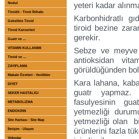
yeteri kadar alınma
Nodul
Tiroidit - Tiroit İltihabı
Karbonhidratlı g
Gebelikte Tiroid
tiroid bezine zara
Tiroid Kanserleri
gerekir.
Guatr ve …
VITAMIN KULLANIMI
Sebze ve meyve 
Tiroid ve …
antioksidan vita
ZAYIFLAMA
görüldüğünden bol
Makale Özetleri - Yenilikler
Kara lahana, kaba
DIYET
guatr yapmaz. 
SEKER HASTALIGI
fasulyesinin gua
METABOLIZMA
yetmezliği durum
ENDOKRIN
yetmezliği olan bi
Site Haritası - Site Map
ürünlerini fazla t
İletişim - Ulaşım
Videolar