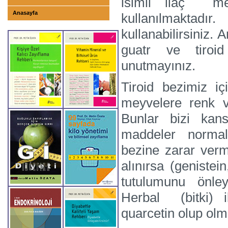
isimli ilaç me
Anasayfa
kullanılmaktadır
kullanabilirsiniz. 
guatr ve tiroid
unutmayınız.
Tiroid bezimiz iç
meyvelere renk ve
Bunlar bizi kans
maddeler normal 
bezine zarar verm
alınırsa (genistein
tutulumunu önle
Herbal (bitki) il
quarcetin olup olm