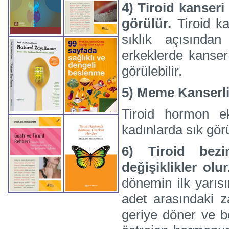
4) Tiroid kanseri
görülür.
Tiroid ka
sıklık açısında
erkeklerde kanser 
görülebilir.
5) Meme Kanserli
Tiroid hormon ek
kadınlarda sık görü
6) Tiroid bez
değişiklikler olur
dönemin ilk yarısı
adet arasındaki za
geriye döner ve be