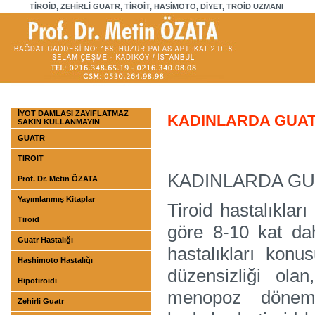
TİROİD, ZEHİRLİ GUATR, TİROİT, HASİMOTO, DİYET, TROİD UZMANI
İYOT DAMLASI ZAYIFLATMAZ
KADINLARDA GUA
SAKIN KULLANMAYIN
GUATR
TIROIT
KADINLARDA G
Prof. Dr. Metin ÖZATA
Yayımlanmış Kitaplar
Tiroid hastalıklar
Tiroid
göre 8-10 kat dah
Guatr Hastalığı
hastalıkları kon
Hashimoto Hastalığı
düzensizliği ola
Hipotiroidi
menopoz dönemi
Zehirli Guatr