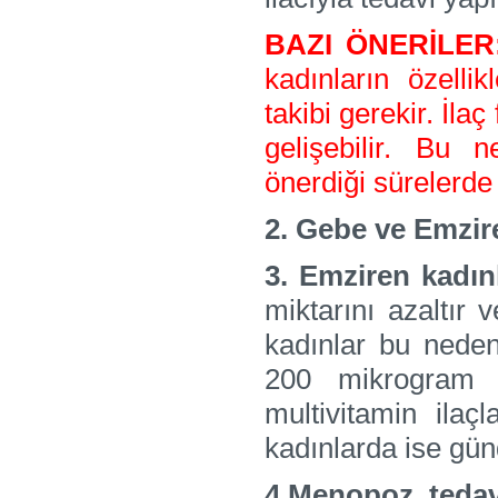
BAZI ÖNERİLER
kadınların özell
takibi gerekir. İl
gelişebilir. Bu 
önerdiği sürelerde 
2. Gebe ve Emzire
3. Emziren kadın
miktarını azaltır 
kadınlar bu neden
200 mikrogram i
multivitamin ilaç
kadınlarda ise gün
4.Menopoz tedavi