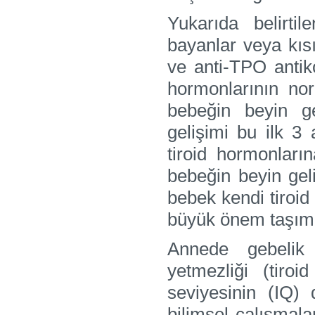
Yukarıda belirti
bayanlar veya kıs
ve anti-TPO antiko
hormonlarının nor
bebeğin beyin ge
gelişimi bu ilk 
tiroid hormonları
bebeğin beyin gel
bebek kendi tiroid
büyük önem taşıma
Annede gebelik 
yetmezliği (tiro
seviyesinin (IQ)
bilimsel çalışmal