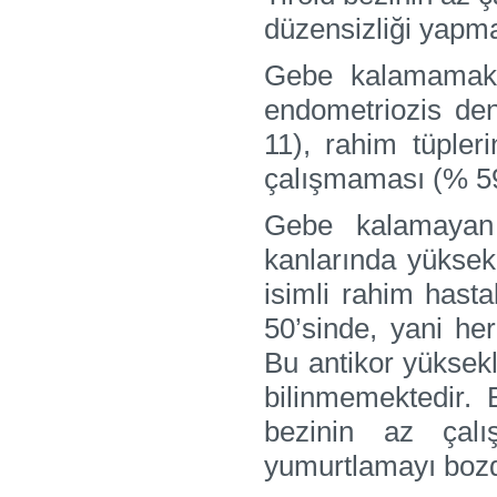
düzensizliği yapm
Gebe kalamamak v
endometriozis den
11), rahim tüpleri
çalışmaması (% 59
Gebe kalamayan 
kanlarında yüksek
isimli rahim hasta
50’sinde, yani he
Bu antikor yüksekl
bilinmemektedir. 
bezinin az çal
yumurtlamayı bozd