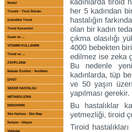
kadınlarda tiroid h
Nodul
her 5 kadından bir
Tiroidit - Tiroit İltihabı
hastalığın farkınd
Gebelikte Tiroid
olan bir kadın ted
Tiroid Kanserleri
çıkma olasılığı yü
Guatr ve …
4000 bebekten biri
VITAMIN KULLANIMI
Tiroid ve …
edilmez ise zeka g
ZAYIFLAMA
Bu nedenle yeni
Makale Özetleri - Yenilikler
kadınlarda, tüp b
DIYET
ve 50 yaşın üzer
SEKER HASTALIGI
yapılması gerekir.
METABOLIZMA
Bu hastalıklar ka
ENDOKRIN
yetmezliği, tiroid ç
Site Haritası - Site Map
İletişim - Ulaşım
Tiroid hastalıkla
Videolar