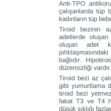
Anti-TPO antikor
çalışanlarda tüp 
kadınların tüp bebe
Tiroid bezinin a
adetlerde oluşan
oluşan adet k
pıhtılaşmasında
bağlıdır. Hipotir
düzensizliği vardır
Tiroid bezi az çal
gibi yumurtlama d
tiroid bezi yetm
fakat T3 ve T4 h
düşük sıklığı fazlad