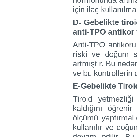
hormonunda artma
için ilaç kullanılm
D- Gebelikte tir
anti-TPO antikor 
Anti-TPO antikor
riski ve doğum so
artmıştır. Bu nede
ve bu kontrollerin
E-Gebelikte Tiroi
Tiroid yetmezliğ
kaldığını öğren
ölçümü yaptırmalıd
kullanılır ve do
devam edilir. B