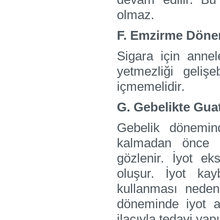
olmaz.
F. Emzirme Dönem
Sigara için annele
yetmezliği geliş
içmemelidir.
G. Gebelikte Guatr
Gebelik dönemind
kalmadan önce g
gözlenir. İyot e
oluşur. İyot ka
kullanması nedeni
döneminde iyot al
ilacıyla tedavi yapı