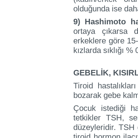
olduğunda ise daha
9) Hashimoto has
ortaya çıkarsa 
erkeklere göre 15-
kızlarda sıklığı % 0
GEBELİK, KISIRL
Tiroid hastalıkla
bozarak gebe kalm
Çocuk istediği h
tetkikler TSH, s
düzeyleridir. TSH 
tiroid hormon ilacı