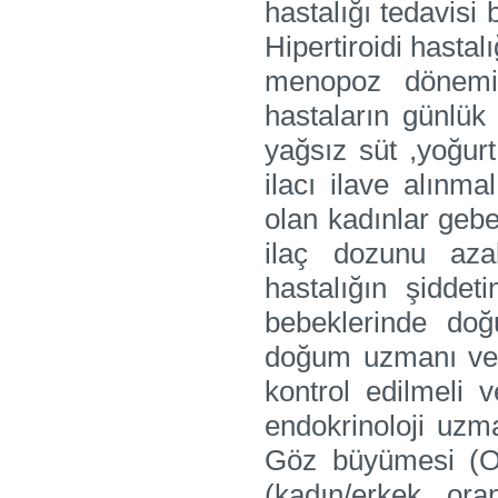
hastalığı tedavisi
Hipertiroidi hastal
menopoz dönemin
hastaların günlük 
yağsız süt ,yoğur
ilacı ilave alınm
olan kadınlar gebe
ilaç dozunu aza
hastalığın şiddet
bebeklerinde doğu
doğum uzmanı ve 
kontrol edilmeli v
endokrinoloji uzm
Göz büyümesi (Of
(kadın/erkek oran