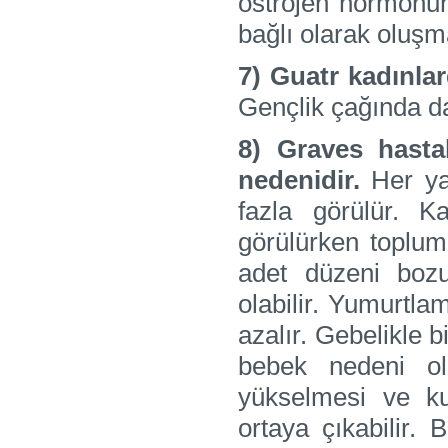
östrojen hormonun
bağlı olarak oluşm
7) Guatr kadınlar
Gençlik çağında da
8) Graves hastal
nedenidir.
Her yaş
fazla görülür. K
görülürken toplum
adet düzeni boz
olabilir. Yumurtl
azalır. Gebelikle b
bebek nedeni ol
yükselmesi ve ku
ortaya çıkabilir.