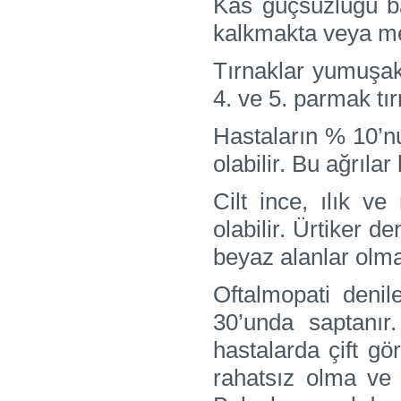
Kas güçsüzlüğü ba
kalkmakta veya me
Tırnaklar yumuşaktı
4. ve 5. parmak tır
Hastaların % 10’n
olabilir. Bu ağrıla
Cilt ince, ılık ve
olabilir. Ürtiker den
beyaz alanlar olmas
Oftalmopati denile
30’unda saptanır
hastalarda çift gö
rahatsız olma ve