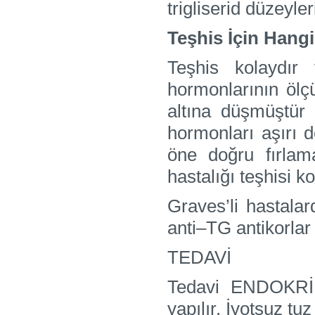
trigliserid düzeyle
Teşhis İçin Hangi 
Teşhis kolayd
hormonlarının ölç
altına düşmüştür
hormonları aşırı 
öne doğru fırla
hastalığı teşhisi k
Graves’li hastalar
anti–TG antikorlar
TEDAVİ
Tedavi ENDOKRİN 
yapılır. İyotsuz tuz 