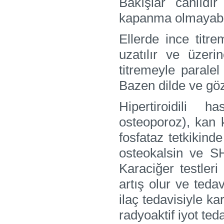
Bakışlar canlıd
kapanma olmayabili
Ellerde ince titr
uzatılır ve üzeri
titremeyle paralel
Bazen dilde ve göz
Hipertiroidili 
osteoporoz), kan 
fosfataz tetkikind
osteokalsin ve SH
Karaciğer testle
artış olur ve tedav
ilaç tedavisiyle ka
radyoaktif iyot ted