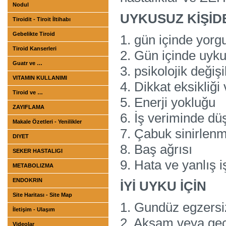
Nodul
UYKUSUZ KİŞİDE
Tiroidit - Tiroit İltihabı
Gebelikte Tiroid
1. gün içinde yorg
Tiroid Kanserleri
2. Gün içinde uykul
Guatr ve …
3. psikolojik değişi
VITAMIN KULLANIMI
4. Dikkat eksikliğ
Tiroid ve …
5. Enerji yokluğu
ZAYIFLAMA
6. İş veriminde dü
Makale Özetleri - Yenilikler
7. Çabuk sinirlen
DIYET
8. Baş ağrısı
SEKER HASTALIGI
9. Hata ve yanlış 
METABOLIZMA
ENDOKRIN
İYİ UYKU İÇİN
Site Haritası - Site Map
1. Gundüz egzersi
İletişim - Ulaşım
2. Akşam veya gec
Videolar