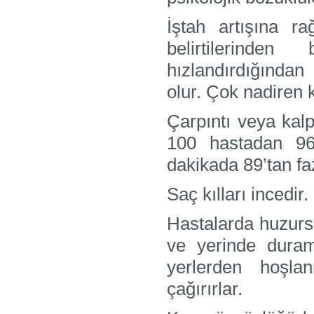
İştah artışına r
belirtilerinden
hızlandırdığında
olur. Çok nadiren ki
Çarpıntı veya kalp
100 hastadan 96’
dakikada 89’tan faz
Saç kılları incedir
Hastalarda huzursuz
ve yerinde durama
yerlerden hoşla
çağırırlar.