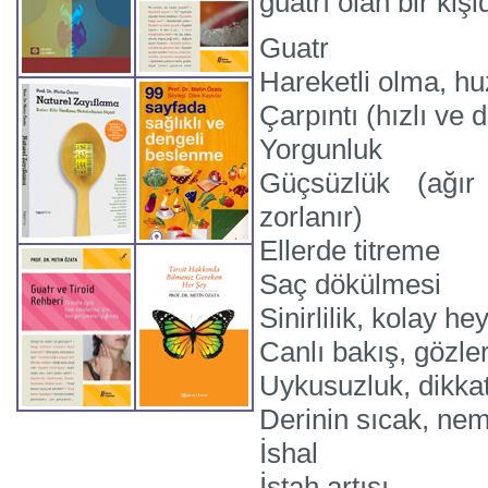
guatrı olan bir kişid
Guatr
Hareketli olma, h
Çarpıntı (hızlı ve 
Yorgunluk
Güçsüzlük (ağır
zorlanır)
Ellerde titreme
Saç dökülmesi
Sinirlilik, kolay 
Canlı bakış, gözl
Uykusuzluk, dikka
Derinin sıcak, nem
İshal
İştah artışı