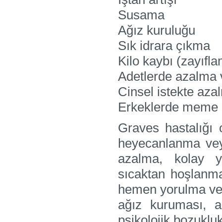
Susama
Ağız kuruluğu
Sık idrara çıkma
Kilo kaybı (zayıfl
Adetlerde azalma 
Cinsel istekte az
Erkeklerde meme 
Graves hastalığı o
heyecanlanma veya
azalma, kolay yo
sıcaktan hoşlanma
hemen yorulma ve n
ağız kuruması, 
psikolojik bozuklukl