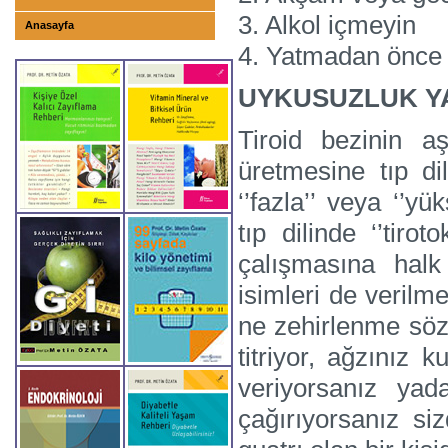
3. Alkol içmeyin
Anasayfa
4. Yatmadan önce
UYKUSUZLUK YA
Tiroid bezinin a
üretmesine tıp dili
‘’fazla’’ veya ‘’yü
tıp dilinde ‘’tirot
çalışmasına halk 
isimleri de verilm
ne zehirlenme söz 
titriyor, ağzınız
veriyorsanız yad
çağırıyorsanız sizd