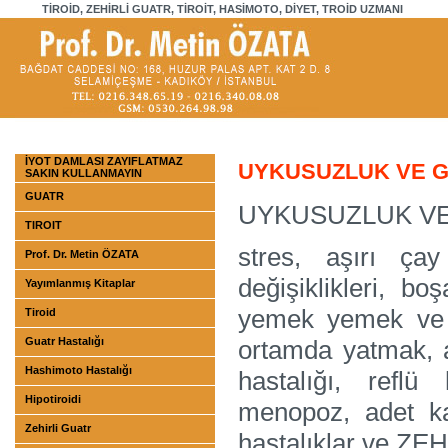
TİROİD, ZEHİRLİ GUATR, TİROİT, HASİMOTO, DİYET, TROİD UZMANI
İYOT DAMLASI ZAYIFLATMAZ
UYKUSUZLUK VE 
SAKIN KULLANMAYIN
GUATR
UYKUSUZLUK V
TIROIT
stres, aşırı ça
Prof. Dr. Metin ÖZATA
değişiklikleri, b
Yayımlanmış Kitaplar
yemek yemek ve 
Tiroid
Guatr Hastalığı
ortamda yatmak, ak
Hashimoto Hastalığı
hastalığı, reflü
Hipotiroidi
menopoz, adet k
Zehirli Guatr
hastalıklar ve ZE