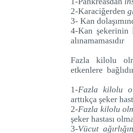
1-Pankreasdan
in
2-Karaciğerden
g
3- Kan dolaşımınd
4-Kan şekerinin 
alınamamasıdır
Fazla kilolu ol
etkenlere
bağlıdı
1-
Fazla kilolu o
arttıkça şeker has
2-
Fazla kilolu ol
şeker hastası olma 
3-
Vücut ağırlığı