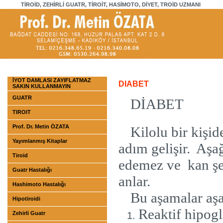
TİROİD, ZEHİRLİ GUATR, TİROİT, HASİMOTO, DİYET, TROİD UZMANI
İYOT DAMLASI ZAYIFLATMAZ
DIABET
SAKIN KULLANMAYIN
GUATR
DİABET
TIROIT
Prof. Dr. Metin ÖZATA
Kilolu bir kişi
Yayımlanmış Kitaplar
adım gelişir.
Aşağ
Tiroid
edemez ve
kan ş
Guatr Hastalığı
anlar.
Hashimoto Hastalığı
Bu aşamalar aşa
Hipotiroidi
Reaktif hipogl
Zehirli Guatr