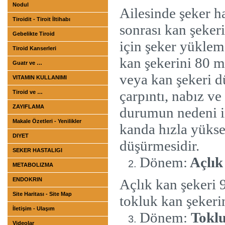
Nodul
Ailesinde şeker ha
Tiroidit - Tiroit İltihabı
sonrası kan şeke
Gebelikte Tiroid
için şeker yükleme 
Tiroid Kanserleri
kan şekerini 80 m
Guatr ve …
veya kan şekeri d
VITAMIN KULLANIMI
çarpıntı, nabız v
Tiroid ve …
ZAYIFLAMA
durumun nedeni i
Makale Özetleri - Yenilikler
kanda hızla yükse
DIYET
düşürmesidir.
SEKER HASTALIGI
Dönem:
Açlık
METABOLIZMA
ENDOKRIN
Açlık kan şekeri 
Site Haritası - Site Map
tokluk kan şekeri
İletişim - Ulaşım
Dönem:
Toklu
Videolar