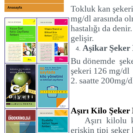
Tokluk kan şekeri
Anasayfa
mg/dl arasında ol
hastalığı da denir
gelişir.
Aşikar Şeker 
Bu dönemde
şeke
şekeri 126 mg/dl
2. saatte 200mg/d
Aşırı Kilo Şeker
Aşırı kilolu 
erişkin tipi şeker