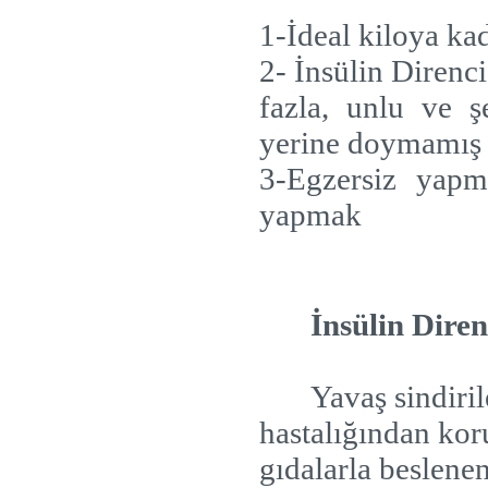
1-İdeal kiloya ka
2- İnsülin Direnc
fazla, unlu ve 
yerine doymamış
3-Egzersiz yap
yapmak
İnsülin Dire
Yavaş sindiri
hastalığından ko
gıdalarla beslenen