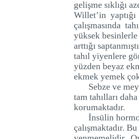
gelişme sıklığı az
Willet’in
yaptığı
çalışmasında
tahı
yüksek besinlerle
arttığı saptanmışt
tahıl yiyenlere gö
yüzden beyaz ekm
ekmek yemek çok 
Sebze ve meyv
tam tahılları daha
korumaktadır.
İnsülin horm
çalışmaktadır. Bu
yenmemelidir.
Om